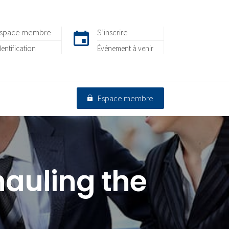
space membre
S’inscrire
dentification
Événement à venir
Espace membre
hauling the