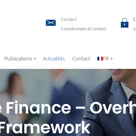
Contact
E
Coordonnées et contact
I
Publications
Actualités
Contact
FR
 Finance – Over
 Framework