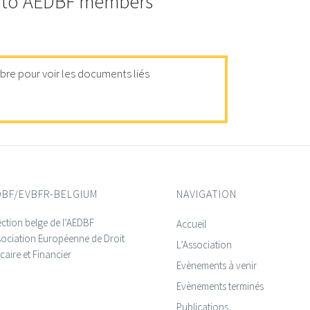
 to AEDBF members
re pour voir les documents liés
DBF/EVBFR-BELGIUM
NAVIGATION
ection belge de l’AEDBF
Accueil
sociation Européenne de Droit
L’Association
aire et Financier
Evènements à venir
Evènements terminés
Publications