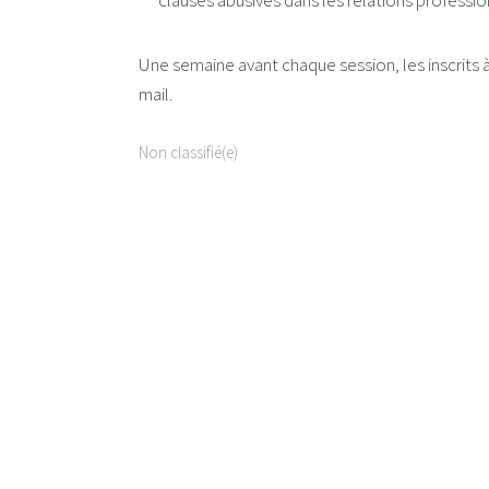
clauses abusives dans les relations professio
Une semaine avant chaque session, les inscrits à
mail.
Non classifié(e)