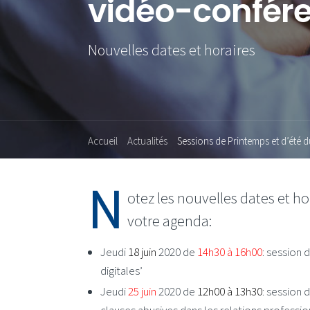
vidéo-confér
Nouvelles dates et horaires
Accueil
Actualités
Sessions de Printemps et d’été 
N
otez les nouvelles dates et ho
votre agenda:
Jeudi
18 juin
2020 de
14h30 à 16h00
: session 
digitales’
Jeudi
25 juin
2020 de
12h00 à 13h30
: session 