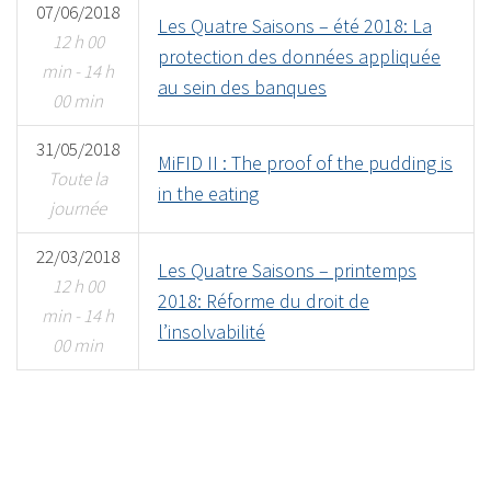
07/06/2018
Les Quatre Saisons – été 2018: La
12 h 00
protection des données appliquée
min - 14 h
au sein des banques
00 min
31/05/2018
MiFID II : The proof of the pudding is
Toute la
in the eating
journée
22/03/2018
Les Quatre Saisons – printemps
12 h 00
2018: Réforme du droit de
min - 14 h
l’insolvabilité
00 min