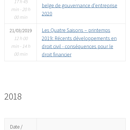
17 h 45
belge de gouvernance d'entreprise
min - 20 h
2020
00 min
Les Quatre Saisons – printemps
21/03/2019
2019: Récents développements en
12 h 00
min - 14 h
droit civil - conséquences pour le
00 min
droit financier
2018
Date /