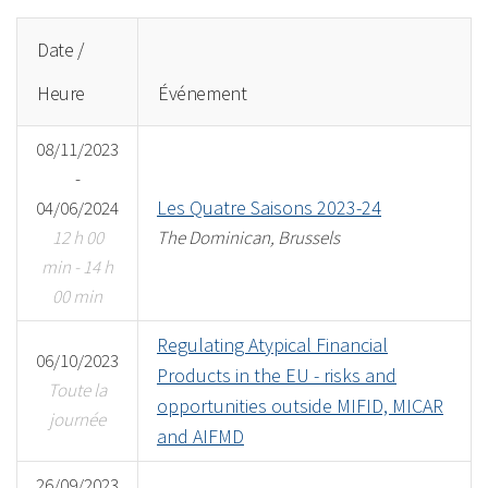
Date /
Heure
Événement
08/11/2023
-
Les Quatre Saisons 2023-24
04/06/2024
12 h 00
The Dominican, Brussels
min - 14 h
00 min
Regulating Atypical Financial
06/10/2023
Products in the EU - risks and
Toute la
opportunities outside MIFID, MICAR
journée
and AIFMD
26/09/2023