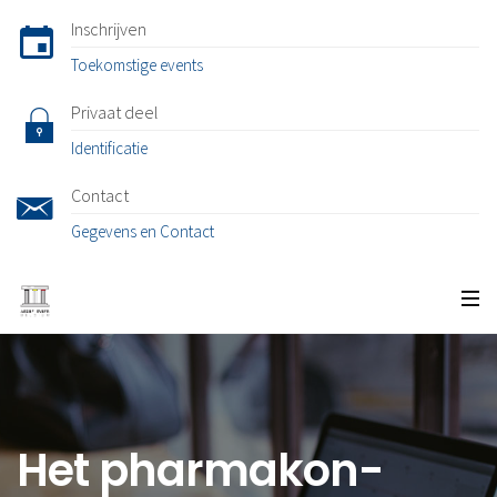
Inschrijven
Toekomstige events
Privaat deel
Identificatie
Contact
Gegevens en Contact
Het pharmakon-